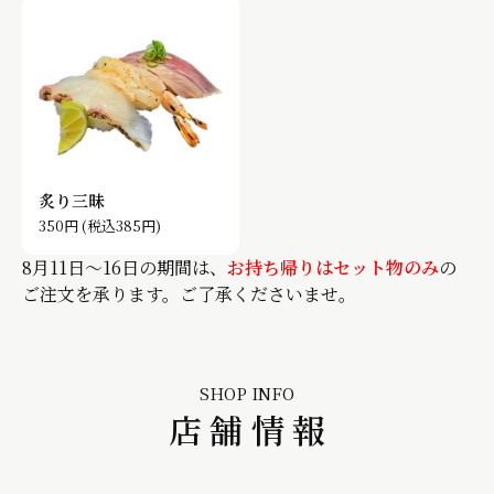
炙り三昧
350円
(税込385円)
8月11日〜16日の期間は、
お持ち帰りはセット物のみ
の
ご注文を承ります。ご了承くださいませ。
SHOP INFO
店舗情報
月・水・木限定
月・水・木限定
(税込341円)
(税込825円)
(税込308円)
(税込495円)
(税込308円)
(税込495円)
(税込660円)