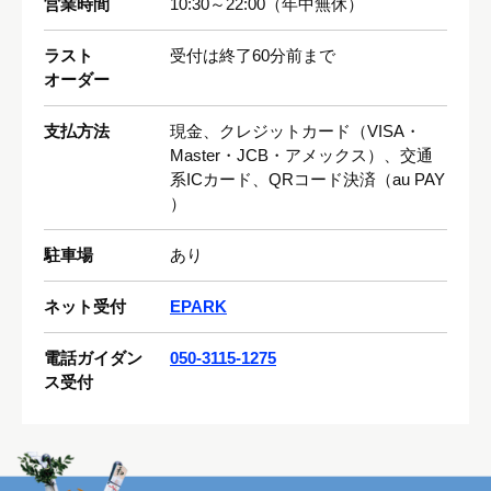
営業時間
10:30～22:00（年中無休）
(税込385円)
(税込495円)
(税込385円)
(税込495円)
(税込308円)
(税込308円)
ラスト
受付は終了60分前まで
(税込385円)
オーダー
(税込264円)
(税込1,944円)
(税込1,728円)
支払方法
現金、クレジットカード（VISA・
Master・JCB・アメックス）、交通
(税込1,320円)
(税込1,980円)
系ICカード、QRコード決済（au PAY
）
駐車場
あり
(税込495円)
(税込264円)
(税込550円)
ネット受付
EPARK
(税込308円)
(税込308円)
(税込385円)
(税込308円)
電話ガイダン
050-3115-1275
ス受付
(税込1,512円)
(税込5,940円)
(税込1,320円)