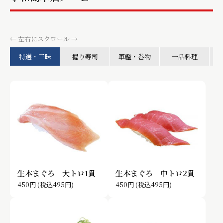
← 左右にスクロール →
特選・三昧
握り寿司
軍艦・巻物
一品料理
生本まぐろ 大トロ1貫
生本まぐろ 中トロ2貫
450円
(税込495円)
450円
(税込495円)